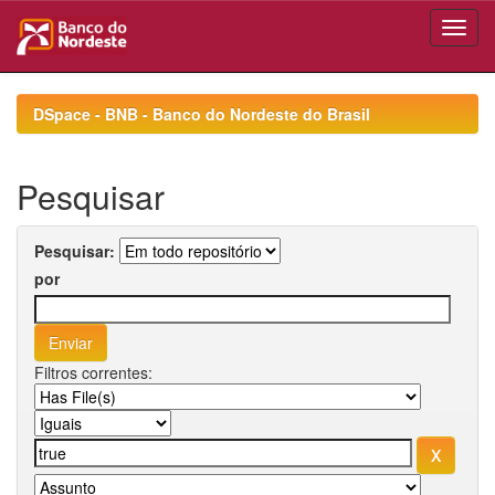
Skip
navigation
DSpace - BNB - Banco do Nordeste do Brasil
Pesquisar
Pesquisar:
por
Filtros correntes: