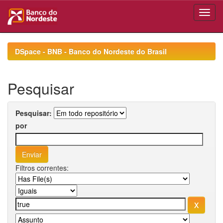
Skip
navigation
DSpace - BNB - Banco do Nordeste do Brasil
Pesquisar
Pesquisar:
por
Filtros correntes: