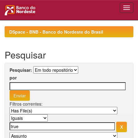
Skip
navigation
DSpace - BNB - Banco do Nordeste do Brasil
Pesquisar
Pesquisar:
por
Filtros correntes: