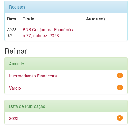
Registos:
Data
Título
Autor(es)
2023-
BNB Conjuntura Econômica,
-
10
n.77, out/dez. 2023
Refinar
Assunto
Intermediação Financeira
1
Varejo
1
Data de Publicação
2023
1