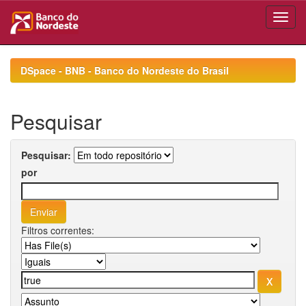
Skip
navigation
DSpace - BNB - Banco do Nordeste do Brasil
Pesquisar
Pesquisar:
por
Filtros correntes: