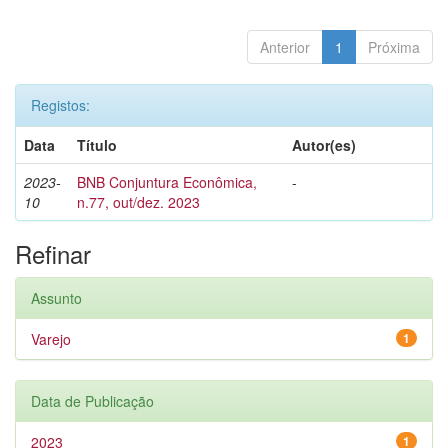
Anterior
1
Próxima
Registos:
Data
Título
Autor(es)
2023-
BNB Conjuntura Econômica,
-
10
n.77, out/dez. 2023
Refinar
Assunto
Varejo
1
Data de Publicação
2023
1