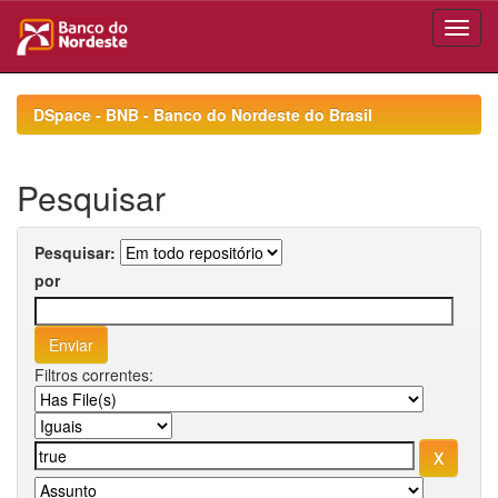
Skip
navigation
DSpace - BNB - Banco do Nordeste do Brasil
Pesquisar
Pesquisar:
por
Filtros correntes: