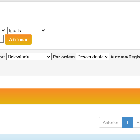
or:
Por ordem
Autores/Regi
Anterior
1
P