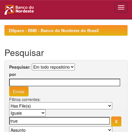
Skip
navigation
DSpace - BNB - Banco do Nordeste do Brasil
Pesquisar
Pesquisar:
por
Filtros correntes: