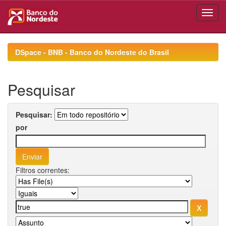
Skip
navigation
DSpace - BNB - Banco do Nordeste do Brasil
Pesquisar
Pesquisar:
por
Filtros correntes: