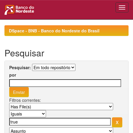
Skip
navigation
DSpace - BNB - Banco do Nordeste do Brasil
Pesquisar
Pesquisar:
por
Filtros correntes: