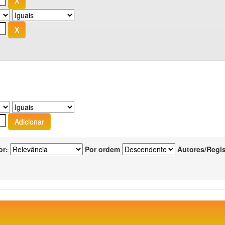
or:
Por ordem
Autores/Regi