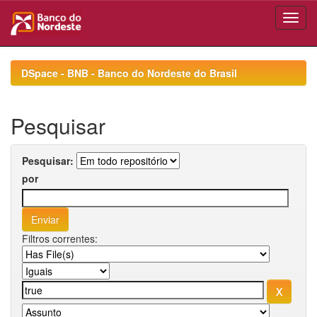
Skip
navigation
DSpace - BNB - Banco do Nordeste do Brasil
Pesquisar
Pesquisar:
por
Filtros correntes: