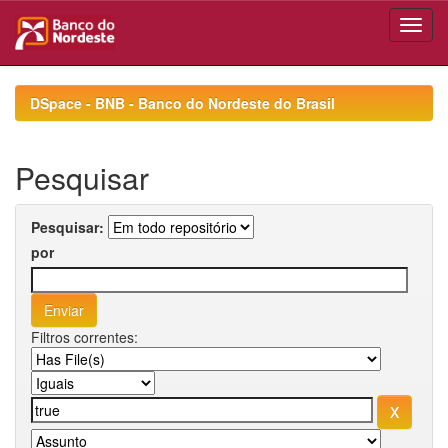
Skip
navigation
DSpace - BNB - Banco do Nordeste do Brasil
Pesquisar
Pesquisar:
por
Filtros correntes: