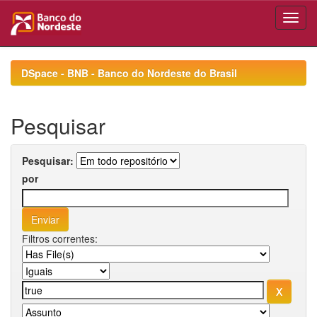
Skip
navigation
DSpace - BNB - Banco do Nordeste do Brasil
Pesquisar
Pesquisar:
por
Filtros correntes: