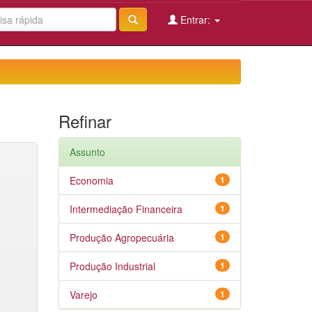
Entrar:
Refinar
Assunto
Economia
1
Intermediação Financeira
1
Produção Agropecuária
1
Produção Industrial
1
Varejo
1