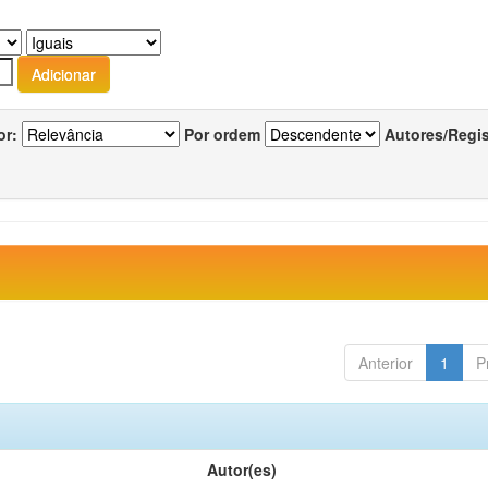
or:
Por ordem
Autores/Regi
Anterior
1
P
Autor(es)