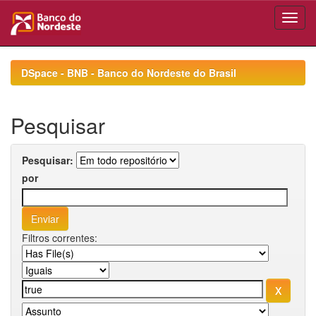
Skip
navigation
DSpace - BNB - Banco do Nordeste do Brasil
Pesquisar
Pesquisar:
por
Filtros correntes: