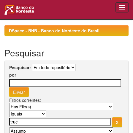
Skip
navigation
DSpace - BNB - Banco do Nordeste do Brasil
Pesquisar
Pesquisar:
por
Filtros correntes: