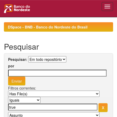
Skip
navigation
DSpace - BNB - Banco do Nordeste do Brasil
Pesquisar
Pesquisar:
por
Filtros correntes: