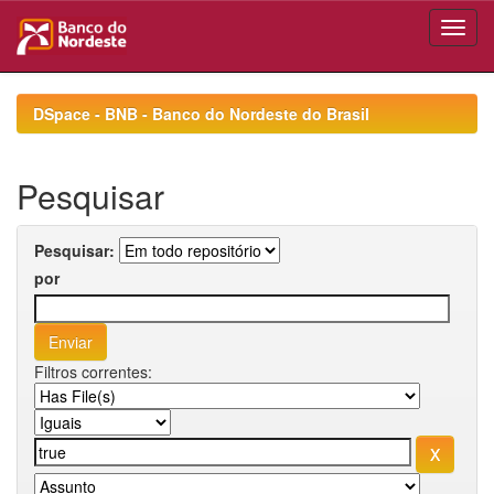
Skip
navigation
DSpace - BNB - Banco do Nordeste do Brasil
Pesquisar
Pesquisar:
por
Filtros correntes: