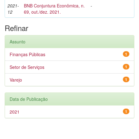
2021-
BNB Conjuntura Econômica, n.
-
12
69, out./dez. 2021.
Refinar
Assunto
Finanças Públicas
1
Setor de Serviços
1
Varejo
1
Data de Publicação
2021
1