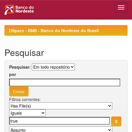
Skip
navigation
DSpace - BNB - Banco do Nordeste do Brasil
Pesquisar
Pesquisar:
por
Filtros correntes: