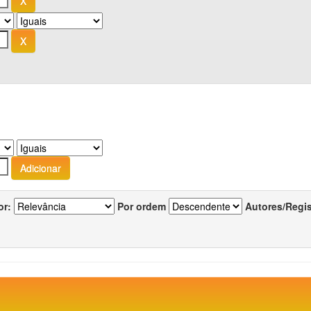
or:
Por ordem
Autores/Regi