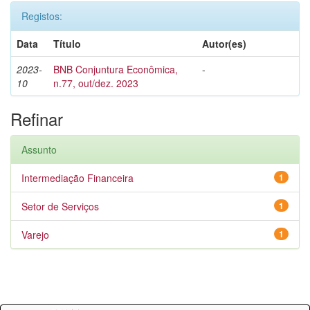
Registos:
Data
Título
Autor(es)
2023-
BNB Conjuntura Econômica,
-
10
n.77, out/dez. 2023
Refinar
Assunto
Intermediação Financeira
1
Setor de Serviços
1
Varejo
1