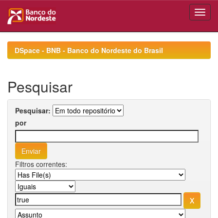
Skip
navigation
DSpace - BNB - Banco do Nordeste do Brasil
Pesquisar
Pesquisar:
por
Filtros correntes: