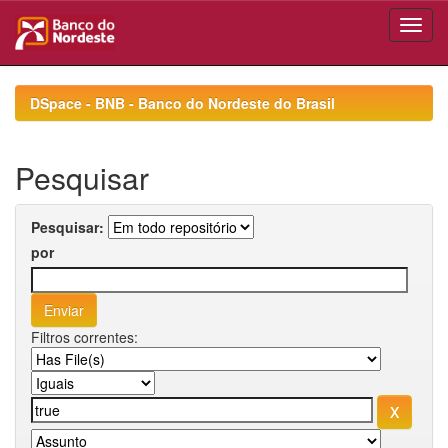
Skip
navigation
DSpace - BNB - Banco do Nordeste do Brasil
Pesquisar
Pesquisar:
por
Filtros correntes: