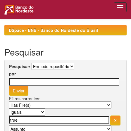
Skip
navigation
DSpace - BNB - Banco do Nordeste do Brasil
Pesquisar
Pesquisar:
por
Filtros correntes: