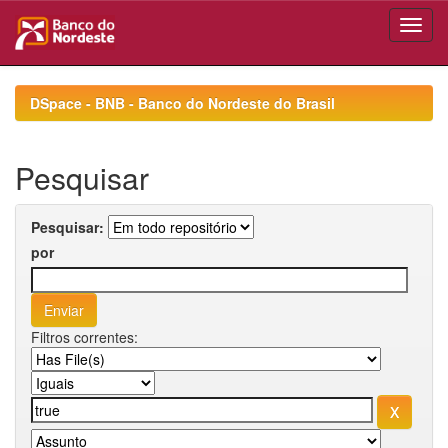
Skip
navigation
DSpace - BNB - Banco do Nordeste do Brasil
Pesquisar
Pesquisar:
por
Filtros correntes: