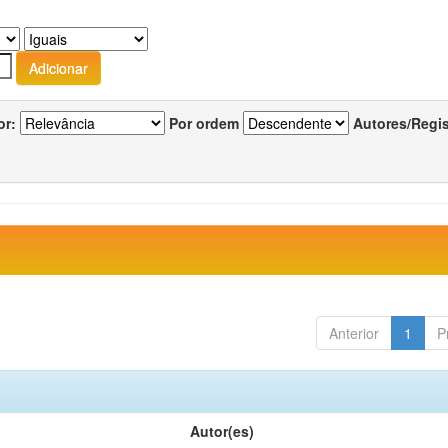
or:
Por ordem
Autores/Regi
Anterior
1
P
Autor(es)