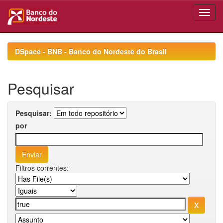
Skip
navigation
DSpace - BNB - Banco do Nordeste do Brasil
Pesquisar
Pesquisar:
por
Filtros correntes: