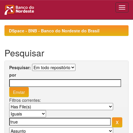
Skip
navigation
DSpace - BNB - Banco do Nordeste do Brasil
Pesquisar
Pesquisar:
por
Filtros correntes: