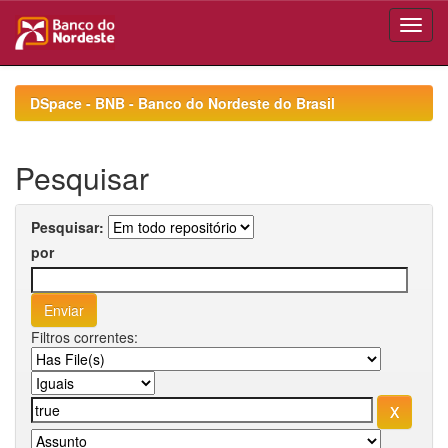
Skip
navigation
DSpace - BNB - Banco do Nordeste do Brasil
Pesquisar
Pesquisar:
por
Filtros correntes: