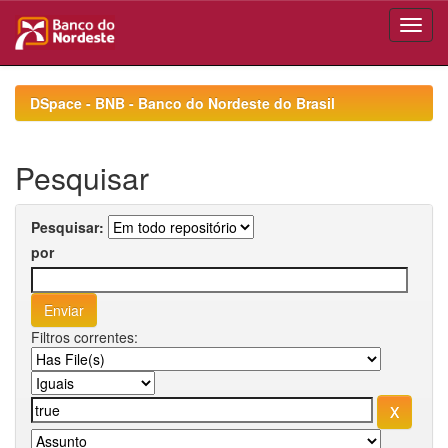
Skip
navigation
DSpace - BNB - Banco do Nordeste do Brasil
Pesquisar
Pesquisar:
por
Filtros correntes: