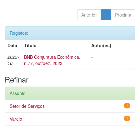
Anterior
1
Próxima
Registos:
Data
Título
Autor(es)
2023-
BNB Conjuntura Econômica,
-
10
n.77, out/dez. 2023
Refinar
Assunto
Setor de Serviços
1
Varejo
1