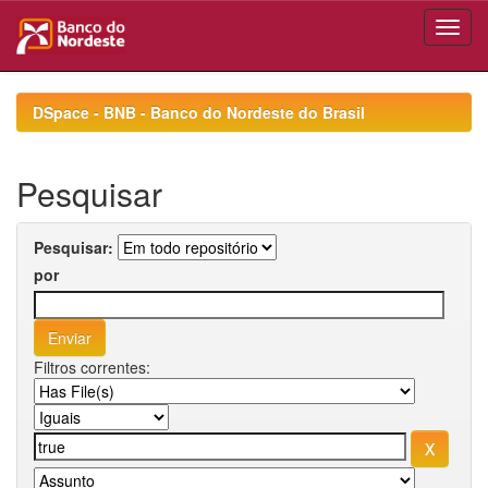
Skip
navigation
DSpace - BNB - Banco do Nordeste do Brasil
Pesquisar
Pesquisar:
por
Filtros correntes: