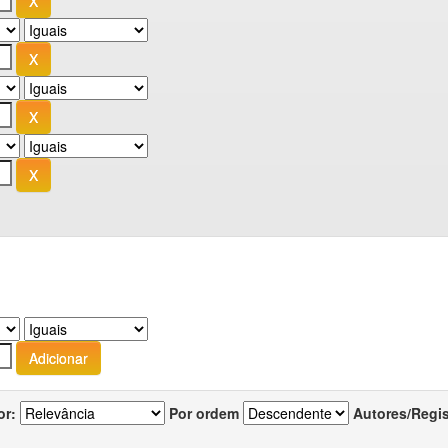
or:
Por ordem
Autores/Regi