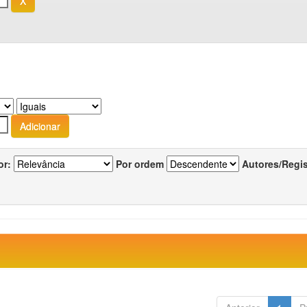
or:
Por ordem
Autores/Regi