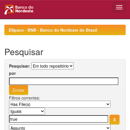
Skip
navigation
DSpace - BNB - Banco do Nordeste do Brasil
Pesquisar
Pesquisar:
por
Filtros correntes: