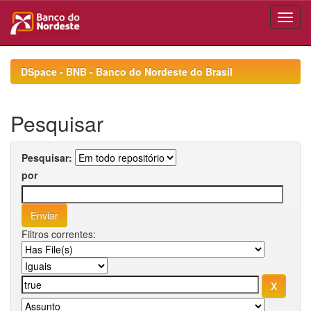
Skip
navigation
DSpace - BNB - Banco do Nordeste do Brasil
Pesquisar
Pesquisar:
por
Filtros correntes: