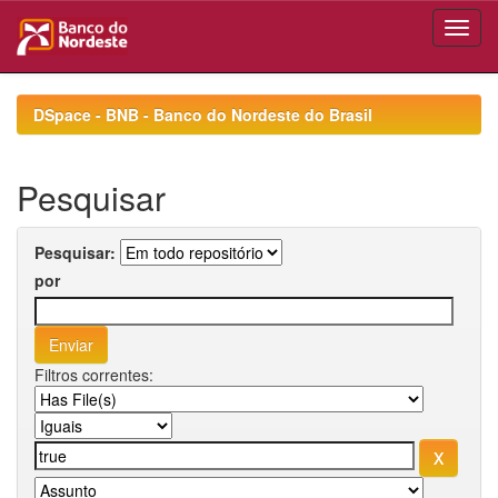
Skip
navigation
DSpace - BNB - Banco do Nordeste do Brasil
Pesquisar
Pesquisar:
por
Filtros correntes: