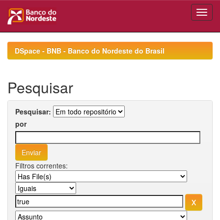
Skip
navigation
DSpace - BNB - Banco do Nordeste do Brasil
Pesquisar
Pesquisar:
por
Filtros correntes: