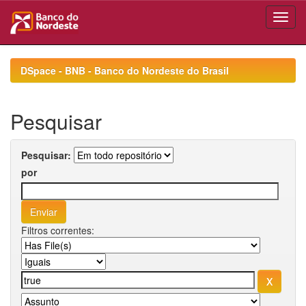
Skip
navigation
DSpace - BNB - Banco do Nordeste do Brasil
Pesquisar
Pesquisar:
por
Filtros correntes: