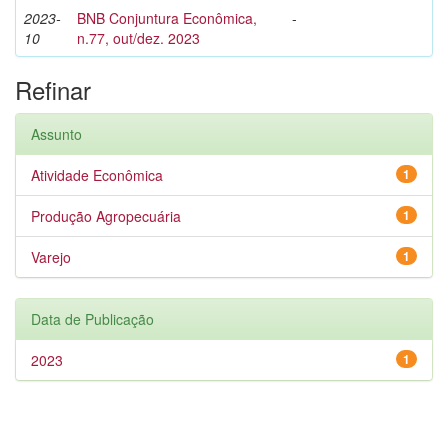
2023-
BNB Conjuntura Econômica,
-
10
n.77, out/dez. 2023
Refinar
Assunto
Atividade Econômica
1
Produção Agropecuária
1
Varejo
1
Data de Publicação
2023
1