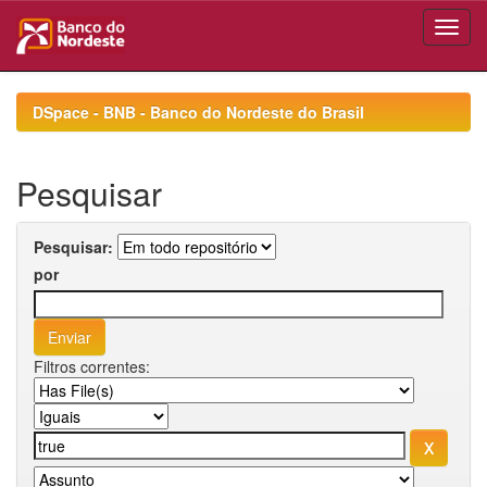
Skip
navigation
DSpace - BNB - Banco do Nordeste do Brasil
Pesquisar
Pesquisar:
por
Filtros correntes: