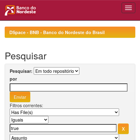
Skip
navigation
DSpace - BNB - Banco do Nordeste do Brasil
Pesquisar
Pesquisar:
por
Filtros correntes: