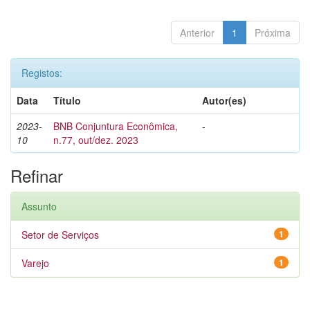
Anterior
1
Próxima
Registos:
Data
Título
Autor(es)
2023-
BNB Conjuntura Econômica,
-
10
n.77, out/dez. 2023
Refinar
Assunto
Setor de Serviços
1
Varejo
1