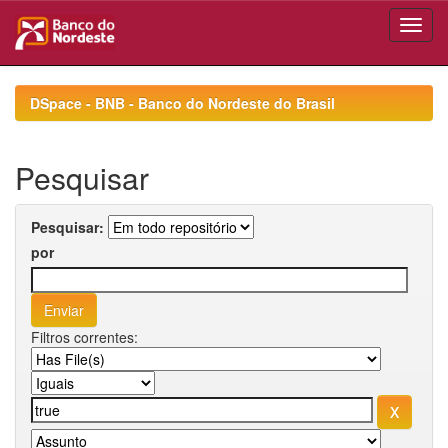
Skip
navigation
DSpace - BNB - Banco do Nordeste do Brasil
Pesquisar
Pesquisar:
por
Filtros correntes: