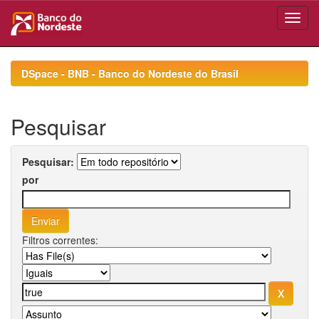
Skip
navigation
DSpace - BNB - Banco do Nordeste do Brasil
Pesquisar
Pesquisar:
por
Filtros correntes: