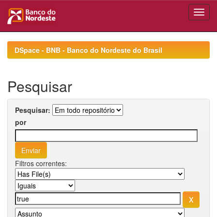
Skip
navigation
DSpace - BNB - Banco do Nordeste do Brasil
Pesquisar
Pesquisar:
por
Filtros correntes: