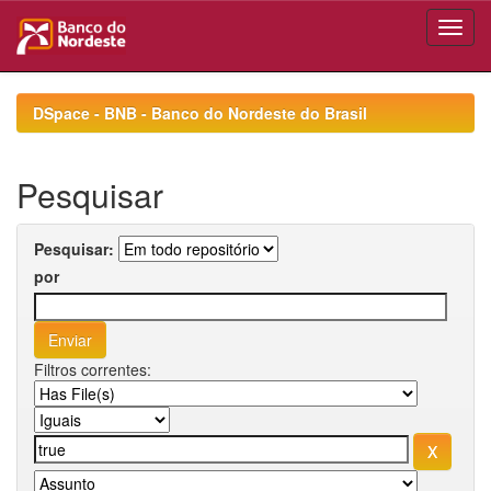
Skip
navigation
DSpace - BNB - Banco do Nordeste do Brasil
Pesquisar
Pesquisar:
por
Filtros correntes: