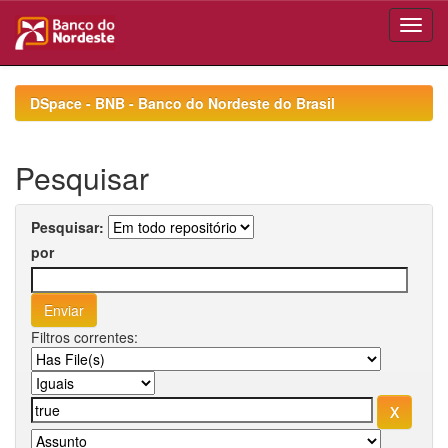
Skip
navigation
DSpace - BNB - Banco do Nordeste do Brasil
Pesquisar
Pesquisar:
por
Filtros correntes: