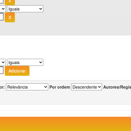
or:
Por ordem
Autores/Regi