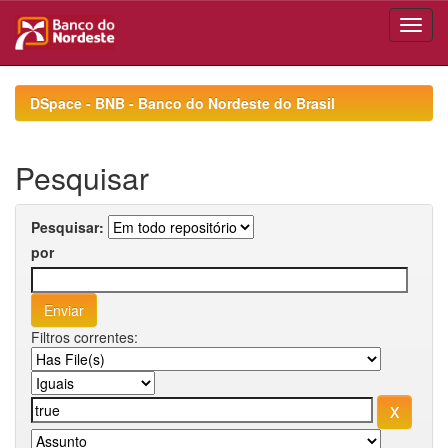
Skip
navigation
DSpace - BNB - Banco do Nordeste do Brasil
Pesquisar
Pesquisar:
por
Filtros correntes: