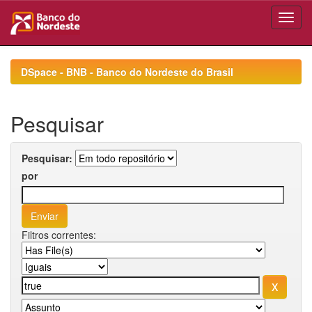
Skip
navigation
DSpace - BNB - Banco do Nordeste do Brasil
Pesquisar
Pesquisar:
por
Filtros correntes: