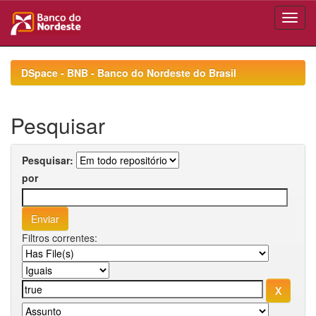
Skip
navigation
DSpace - BNB - Banco do Nordeste do Brasil
Pesquisar
Pesquisar:
por
Filtros correntes: