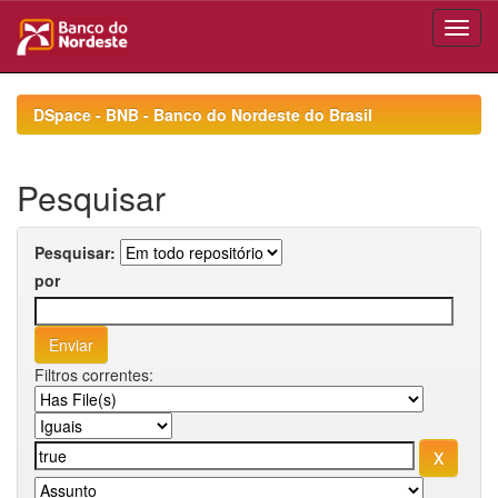
Skip
navigation
DSpace - BNB - Banco do Nordeste do Brasil
Pesquisar
Pesquisar:
por
Filtros correntes: