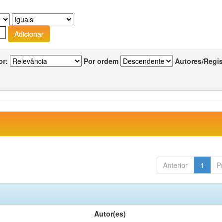
or:
Por ordem
Autores/Regi
Anterior
1
P
Autor(es)